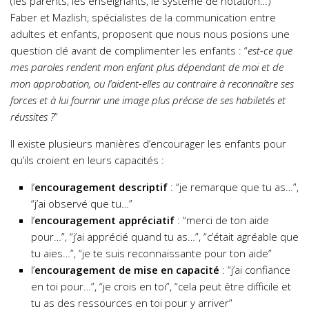
(les parents, les enseignants, le système de notation…)
Faber et Mazlish, spécialistes de la communication entre
adultes et enfants, proposent que nous nous posions une
question clé avant de complimenter les enfants : “
est-ce que
mes paroles rendent mon enfant plus dépendant de moi et de
mon approbation, ou l’aident-elles au contraire à reconnaître ses
forces et à lui fournir une image plus précise de ses habiletés et
réussites ?
”
Il existe plusieurs manières d’encourager les enfants pour
qu’ils croient en leurs capacités :
l’
encouragement descriptif
: “je remarque que tu as…”,
“j’ai observé que tu…”
l’
encouragement appréciatif
: “merci de ton aide
pour…”, “j’ai apprécié quand tu as…”, “c’était agréable que
tu aies…”, “je te suis reconnaissante pour ton aide”
l’
encouragement de mise en capacité
: “j’ai confiance
en toi pour…”, “je crois en toi”, “cela peut être difficile et
tu as des ressources en toi pour y arriver”