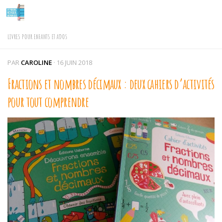
Skip to content
LIVRES POUR ENFANTS ET ADOS
PAR
CAROLINE
·
16 JUIN 2018
Fractions et nombres décimaux : deux cahiers d’activités
pour tout comprendre