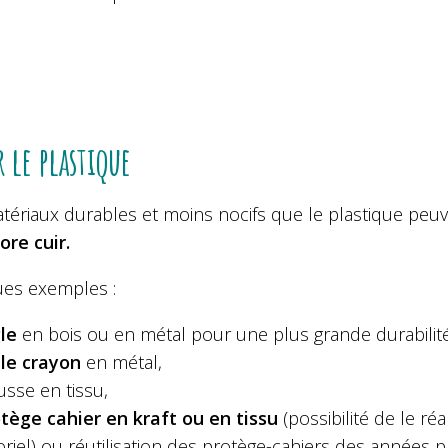
r le plastique
ériaux durables et moins nocifs que le plastique peuven
ore cuir.
es exemples :
le
en bois ou en métal pour une plus grande durabilité
lle crayon
en métal,
usse en tissu,
tège cahier en kraft ou en tissu
(possibilité de le r
oriel) ou réutilisation des protège-cahiers des années 