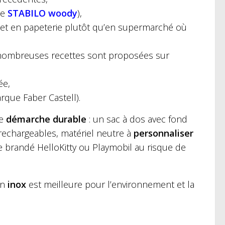
pe
STABILO woody
),
c et en papeterie plutôt qu’en supermarché où
de nombreuses recettes sont proposées sur
ée,
rque Faber Castell).
ne
démarche durable
: un sac à dos avec fond
 rechargeables, matériel neutre à
personnaliser
e brandé HelloKitty ou Playmobil au risque de
en
inox
est meilleure pour l’environnement et la