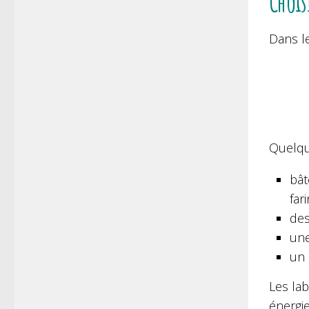
Chois
Dans le
Quelqu
bât
far
des
un
un 
Les la
énergie