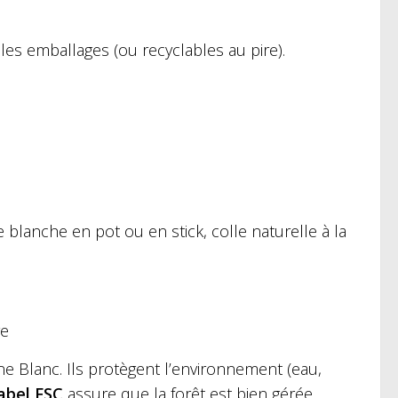
 les emballages (ou recyclables au pire).
e blanche en pot ou en stick, colle naturelle à la
re
e Blanc. Ils protègent l’environnement (eau,
abel FSC
assure que la forêt est bien gérée