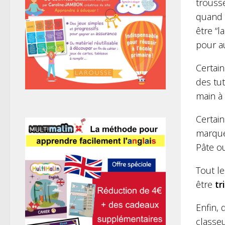
trousse
quand 
être “
pour a
Certai
des tut
main à 
Certai
marques
Pâte ou
Tout le
être
tr
Enfin,
classeu