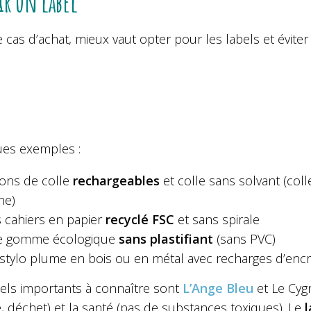
ir un label
 cas d’achat, mieux vaut opter pour les labels et éviter
es exemples :
ons de colle
rechargeables
et colle sans solvant (coll
ine)
 cahiers en papier
recyclé FSC
et sans spirale
e gomme écologique
sans plastifiant
(sans PVC)
stylo plume en bois ou en métal avec recharges d’enc
bels importants à connaître sont
L’Ange Bleu
et Le Cygn
, déchet) et la santé (pas de substances toxiques). Le
l