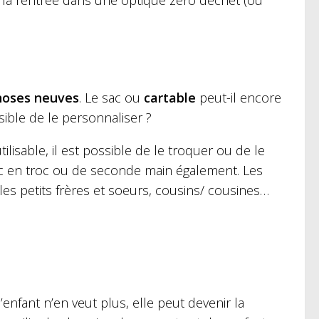
de la rentrée dans une optique zéro déchet (ou
hoses neuves
. Le sac ou
cartable
peut-il encore
ssible de le personnaliser ?
tilisable, il est possible de le troquer ou de le
c en troc ou de seconde main également. Les
es petits frères et soeurs, cousins/ cousines…
l’enfant n’en veut plus, elle peut devenir la