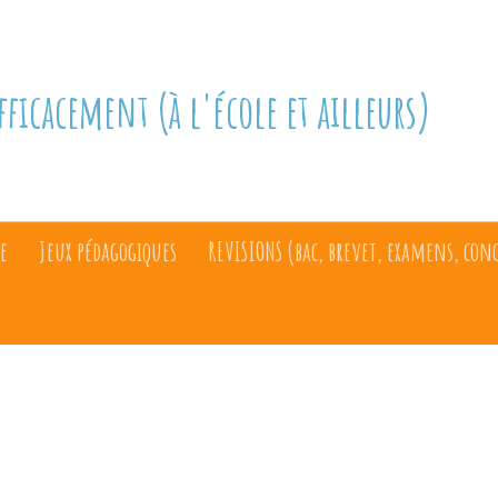
fficacement (à l'école et ailleurs)
e
Jeux pédagogiques
REVISIONS (bac, brevet, examens, con