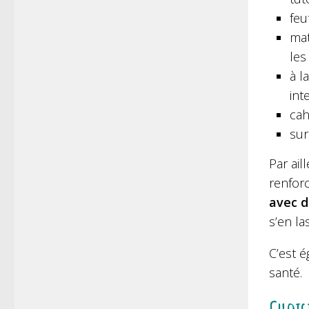
feu
mat
les
à l
int
cah
sur
Par ail
renforc
avec d
s’en la
C’est 
santé.