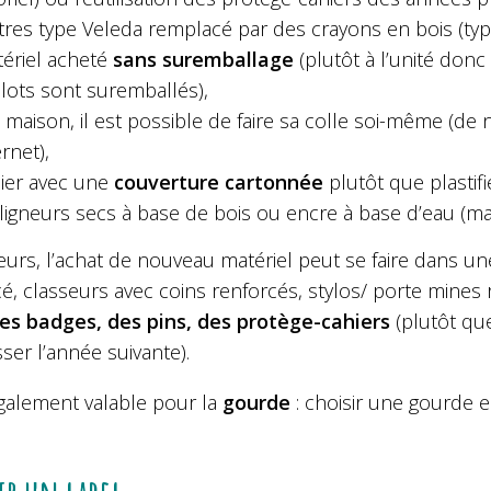
tres type Veleda remplacé par des crayons en bois (ty
ériel acheté
sans suremballage
(plutôt à l’unité don
 lots sont suremballés),
a maison, il est possible de faire sa colle soi-même (
ernet),
ier avec une
couverture cartonnée
plutôt que plastifi
ligneurs secs à base de bois ou encre à base d’eau (ma
leurs, l’achat de nouveau matériel peut se faire dans u
é, classeurs avec coins renforcés, stylos/ porte mines
es badges, des pins, des protège-cahiers
(plutôt qu
sser l’année suivante).
également valable pour la
gourde
: choisir une gourde 