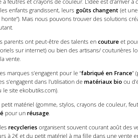
 à feutres et crayons de couleur. L’idée est d’arriver à 
les enfants grandissent, leurs
goûts changent
(et une
la honte”). Mais nous pouvons trouver des solutions cr
utant.
ns parents ont peut-être des talents en
couture
et pour
oriels sur internet) ou bien des artisans/ couturières l
la vente.
nes marques s’engagent pour le “
fabriqué en France
” 
 s’engagent dans l’utilisation de
matériaux bio
ou d’
 le site ekobutiks.com).
 petit matériel (gomme, stylos, crayons de couleur, feu
ié
pour un
réusage
.
 des
recycleries
organisent souvent courant août des ve
rs à 2€ et du petit matériel à ma fille dans une vente en