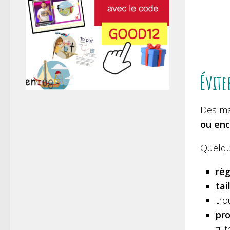
Évite
Des mat
ou enc
Quelqu
règ
tai
tro
pro
tut