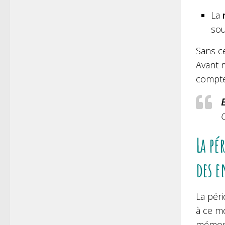
La
sou
Sans ce
Avant 
compter
E
C
La pé
des e
La péri
à ce mo
mémori