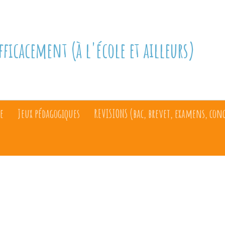
fficacement (à l'école et ailleurs)
e
Jeux pédagogiques
REVISIONS (bac, brevet, examens, con