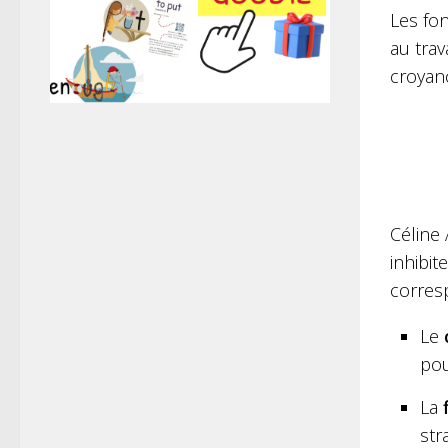
Les fon
au tra
croyanc
Céline 
inhibit
corres
Le
c
pou
La
f
str