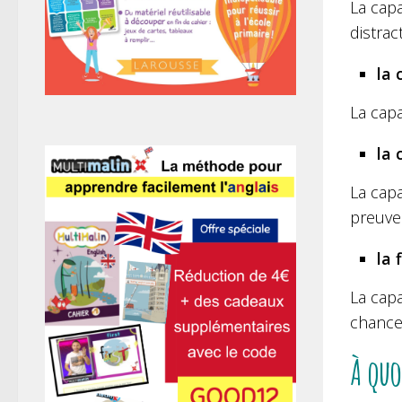
La capa
distrac
la 
La capa
la 
La capa
preuve
la 
La capa
chance
À quo