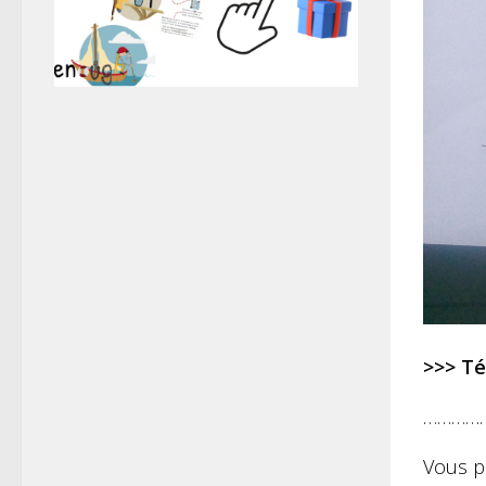
>>> Té
…………
Vous p