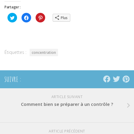
Partager :
Cliquez
Cliquez
Cliquez
Plus
pour
pour
pour
partager
partager
partager
sur
sur
sur
Twitter(ouvre
Facebook(ouvre
Pinterest(ouvre
dans
dans
dans
une
une
une
nouvelle
nouvelle
nouvelle
fenêtre)
fenêtre)
fenêtre)
Étiquettes :
concentration
SUIVRE :
ARTICLE SUIVANT
Comment bien se préparer à un contrôle ?
ARTICLE PRÉCÉDENT