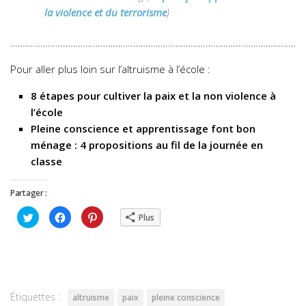
la violence et du terrorisme
)
……………………………………………………………………………………………………
Pour aller plus loin sur l’altruisme à l’école :
8 étapes pour cultiver la paix et la non violence à
l’école
Pleine conscience et apprentissage font bon
ménage : 4 propositions au fil de la journée en
classe
Partager :
Cliquez
Cliquez
Cliquez
Plus
pour
pour
pour
partager
partager
partager
sur
sur
sur
Twitter(ouvre
Facebook(ouvre
Pinterest(ouvre
dans
dans
dans
une
une
une
nouvelle
nouvelle
nouvelle
fenêtre)
fenêtre)
fenêtre)
Étiquettes :
altruisme
paix
pleine conscience