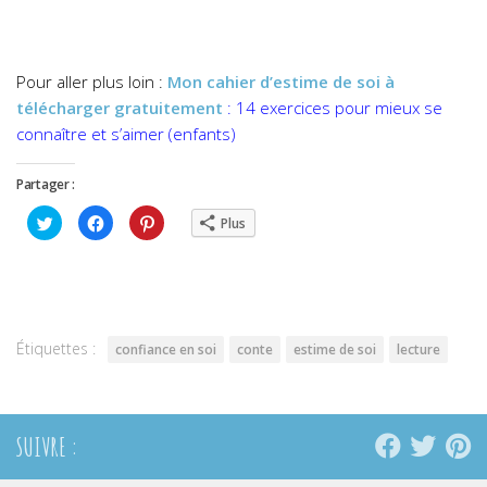
Pour aller plus loin :
Mon cahier d’estime de soi à
télécharger gratuitement
: 14 exercices pour mieux se
connaître et s’aimer (enfants)
Partager :
Cliquez
Cliquez
Cliquez
Plus
pour
pour
pour
partager
partager
partager
sur
sur
sur
Twitter(ouvre
Facebook(ouvre
Pinterest(ouvre
dans
dans
dans
une
une
une
nouvelle
nouvelle
nouvelle
fenêtre)
fenêtre)
fenêtre)
Étiquettes :
confiance en soi
conte
estime de soi
lecture
SUIVRE :