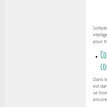
Sollici
intelli
pour t
Co
co
Dans le
est dan
se trom
encore