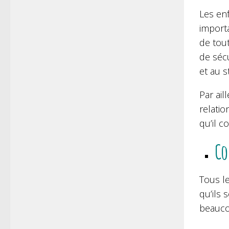
Les enf
importa
de tout
de sécu
et au s
Par ai
relatio
qu’il c
Co
Tous le
qu’ils 
beauco