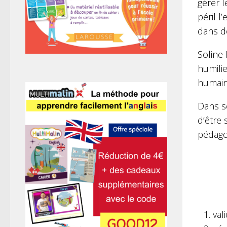
gérer l
péril 
dans d
Soline 
humilie
humains
Dans s
d’être
pédagog
val