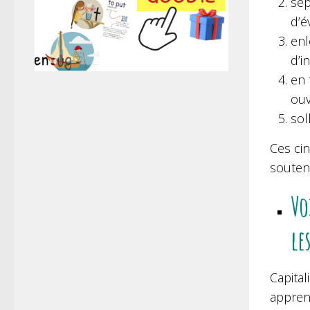
sép
d’é
enl
d’i
en 
ouv
sol
Ces cin
souten
Vo
le
Capital
appren