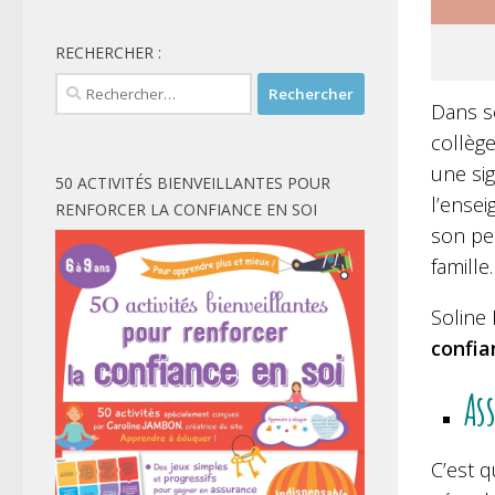
RECHERCHER :
Rechercher :
Dans s
collège
une sig
50 ACTIVITÉS BIENVEILLANTES POUR
l’ensei
RENFORCER LA CONFIANCE EN SOI
son per
famille.
Soline 
confian
As
C’est q