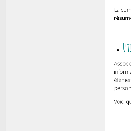
La com
résum
Ut
Associ
informa
élémen
person
Voici q