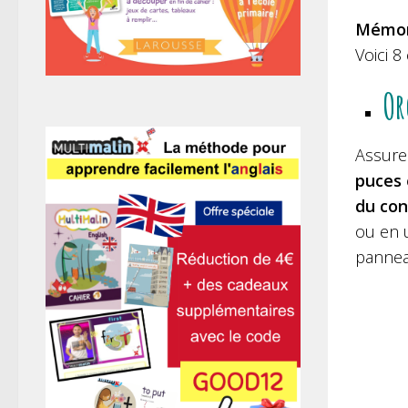
Mémor
Voici 8
Or
Assure
puces
du co
ou en 
pannea