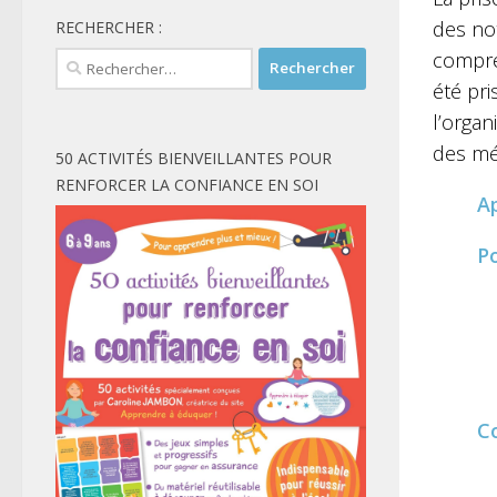
des no
RECHERCHER :
compre
Rechercher :
été pri
l’organ
des mé
50 ACTIVITÉS BIENVEILLANTES POUR
RENFORCER LA CONFIANCE EN SOI
A
P
C