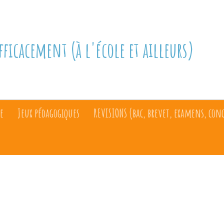
fficacement (à l'école et ailleurs)
e
Jeux pédagogiques
REVISIONS (bac, brevet, examens, con