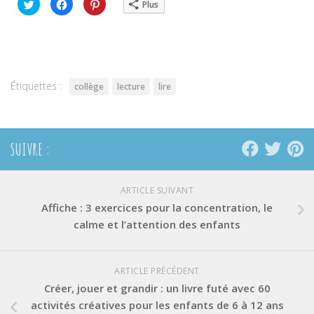
Cliquez
Cliquez
Cliquez
Plus
pour
pour
pour
partager
partager
partager
sur
sur
sur
Twitter(ouvre
Facebook(ouvre
Pinterest(ouvre
dans
dans
dans
une
une
une
nouvelle
nouvelle
nouvelle
fenêtre)
fenêtre)
fenêtre)
Étiquettes :
collège
lecture
lire
SUIVRE :
ARTICLE SUIVANT
Affiche : 3 exercices pour la concentration, le
calme et l’attention des enfants
ARTICLE PRÉCÉDENT
Créer, jouer et grandir : un livre futé avec 60
activités créatives pour les enfants de 6 à 12 ans