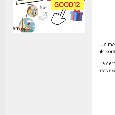
Un mod
ils son
La der
des exc