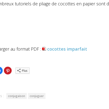
breux tutoriels de pliage de cocottes en papier sont d
arger au format PDF :
cocottes imparfait
ez
Cliquez
Cliquez
Plus
pour
pour
ger
partager
partager
sur
sur
er(ouvre
Facebook(ouvre
Pinterest(ouvre
dans
dans
une
une
lle
nouvelle
nouvelle
re)
fenêtre)
fenêtre)
s :
conjugaison
conjuguer