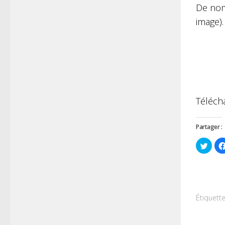
De nom
image).
Téléch
Partager :
Cliqu
pour
parta
sur
Twitt
dans
une
nouve
fenêt
Étiquette