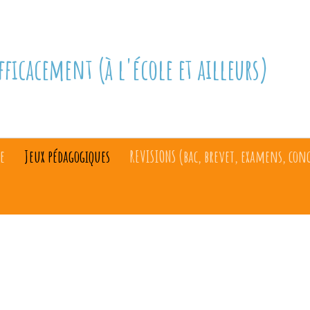
fficacement (à l'école et ailleurs)
e
Jeux pédagogiques
REVISIONS (bac, brevet, examens, con