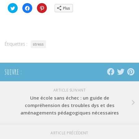
Cliquez
Cliquez
Cliquez
Plus
pour
pour
pour
partager
partager
partager
sur
sur
sur
Twitter(ouvre
Facebook(ouvre
Pinterest(ouvre
dans
dans
dans
une
une
une
nouvelle
nouvelle
nouvelle
fenêtre)
fenêtre)
fenêtre)
Étiquettes :
stress
SUIVRE :
ARTICLE SUIVANT
Une école sans échec : un guide de
compréhension des troubles dys et des
aménagements pédagogiques nécessaires
ARTICLE PRÉCÉDENT