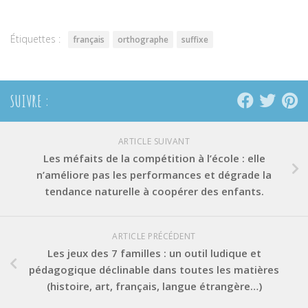
une
une
une
nouvelle
nouvelle
nouvelle
fenêtre)
fenêtre)
fenêtre)
Étiquettes :
français
orthographe
suffixe
SUIVRE :
ARTICLE SUIVANT
Les méfaits de la compétition à l’école : elle
n’améliore pas les performances et dégrade la
tendance naturelle à coopérer des enfants.
ARTICLE PRÉCÉDENT
Les jeux des 7 familles : un outil ludique et
pédagogique déclinable dans toutes les matières
(histoire, art, français, langue étrangère…)