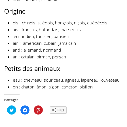
Origine
ois : chinois, suédois, hongrois, niçois, québécois
ais : français, hollandais, marseillais
ien : indien, tunisien, parisien
ain : américain, cubain, jamaïcain
and : allemand, normand
an : catalan, birman, persan
Petits des animaux
eau : chevreau, souriceau, agneau, lapereau, louveteau
on : chaton, ânon, aiglon, caneton, oisillon
Partager :
Cliquez
Cliquez
Cliquez
Plus
pour
pour
pour
partager
partager
partager
sur
sur
sur
Twitter(ouvre
Facebook(ouvre
Pinterest(ouvre
dans
dans
dans