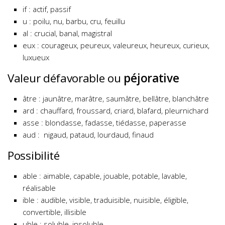
if : actif, passif
u : poilu, nu, barbu, cru, feuillu
al : crucial, banal, magistral
eux : courageux, peureux, valeureux, heureux, curieux,
luxueux
Valeur défavorable ou
péjorative
âtre : jaunâtre, marâtre, saumâtre, bellâtre, blanchâtre
ard : chauffard, froussard, criard, blafard, pleurnichard
asse : blondasse, fadasse, tiédasse, paperasse
aud : nigaud, pataud, lourdaud, finaud
Possibilité
able : aimable, capable, jouable, potable, lavable,
réalisable
ible : audible, visible, traduisible, nuisible, éligible,
convertible, illisible
uble : soluble, insoluble