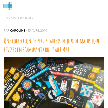
Skip to content
LIVRES POUR ENFANTS ET ADOS
PAR
CAROLINE
·
15 AVRIL 2019
Une collection de petits cahiers de jeux de maths pour
réviser en s’amusant (du CP au CM2)