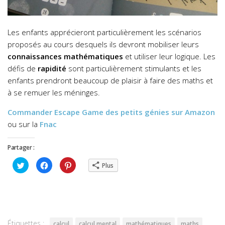
Les enfants apprécieront particulièrement les scénarios
proposés au cours desquels ils devront mobiliser leurs
connaissances mathématiques
et utiliser leur logique. Les
défis de
rapidité
sont particulièrement stimulants et les
enfants prendront beaucoup de plaisir à faire des maths et
à se remuer les méninges.
Commander
Escape Game des petits génies
sur Amazon
ou sur la
Fnac
Partager :
Cliquez
Cliquez
Cliquez
Plus
pour
pour
pour
partager
partager
partager
sur
sur
sur
Twitter(ouvre
Facebook(ouvre
Pinterest(ouvre
dans
dans
dans
une
une
une
nouvelle
nouvelle
nouvelle
fenêtre)
fenêtre)
fenêtre)
Étiquettes :
calcul
calcul mental
mathématiques
maths