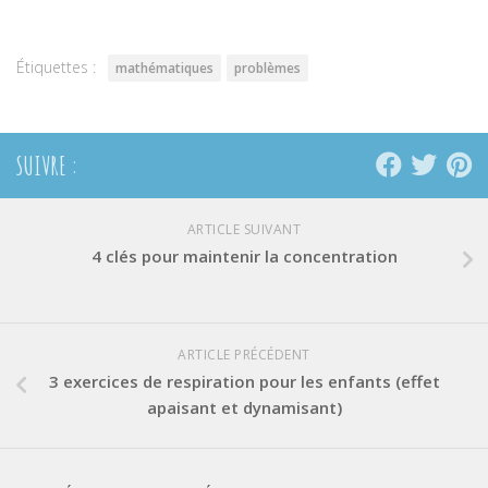
dans
dans
dans
une
une
une
nouvelle
nouvelle
nouvelle
fenêtre)
fenêtre)
fenêtre)
Étiquettes :
mathématiques
problèmes
SUIVRE :
ARTICLE SUIVANT
4 clés pour maintenir la concentration
ARTICLE PRÉCÉDENT
3 exercices de respiration pour les enfants (effet
apaisant et dynamisant)