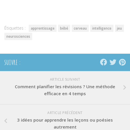
partager
partager
partager
sur
sur
sur
Twitter(ouvre
Facebook(ouvre
Pinterest(ouvre
dans
dans
dans
une
une
une
nouvelle
nouvelle
nouvelle
fenêtre)
fenêtre)
fenêtre)
Étiquettes :
apprentissage
bébé
cerveau
intelligence
jeu
neurosciences
SUIVRE :
ARTICLE SUIVANT
Comment planifier les révisions ? Une méthode
efficace en 4 temps
ARTICLE PRÉCÉDENT
3 idées pour apprendre les leçons ou poésies
autrement