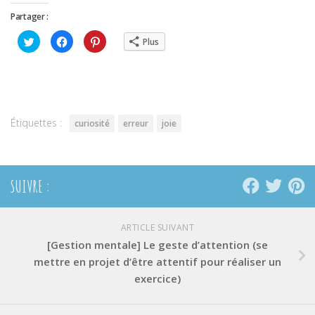
Partager :
Cliquez
Cliquez
Cliquez
Plus
pour
pour
pour
partager
partager
partager
sur
sur
sur
Twitter(ouvre
Facebook(ouvre
Pinterest(ouvre
dans
dans
dans
une
une
une
nouvelle
nouvelle
nouvelle
fenêtre)
fenêtre)
fenêtre)
Étiquettes :
curiosité
erreur
joie
SUIVRE :
ARTICLE SUIVANT
[Gestion mentale] Le geste d’attention (se
mettre en projet d’être attentif pour réaliser un
exercice)