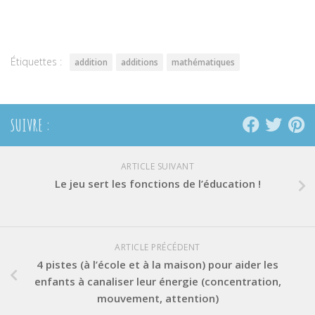
sur
sur
sur
Twitter(ouvre
Facebook(ouvre
Pinterest(ouvre
dans
dans
dans
une
une
une
nouvelle
nouvelle
nouvelle
fenêtre)
fenêtre)
fenêtre)
Étiquettes :
addition
additions
mathématiques
SUIVRE :
ARTICLE SUIVANT
Le jeu sert les fonctions de l’éducation !
ARTICLE PRÉCÉDENT
4 pistes (à l’école et à la maison) pour aider les
enfants à canaliser leur énergie (concentration,
mouvement, attention)