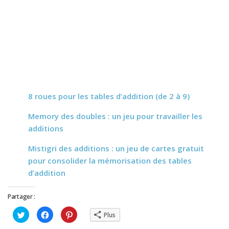
8 roues pour les tables d’addition (de 2 à 9)
Memory des doubles : un jeu pour travailler les
additions
Mistigri des additions : un jeu de cartes gratuit
pour consolider la mémorisation des tables
d’addition
Partager :
Cliquez
Cliquez
Cliquez
Plus
pour
pour
pour
partager
partager
partager