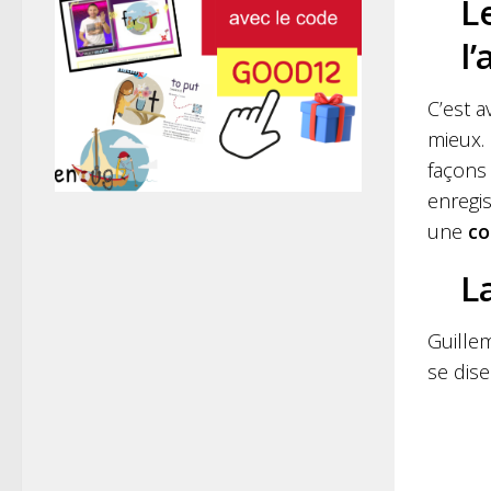
L
l
C’est 
mieux.
façons
enregis
une
co
L
Guillem
se dise