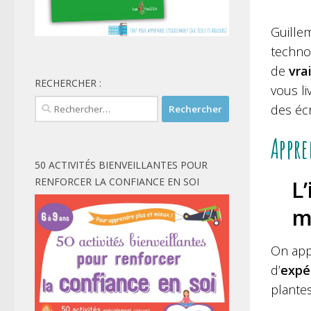
Guille
techno
de
vra
RECHERCHER :
vous l
Rechercher :
des éc
Appre
50 ACTIVITÉS BIENVEILLANTES POUR
L
RENFORCER LA CONFIANCE EN SOI
m
On app
d’
expé
plantes