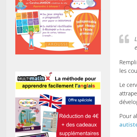
L
e
Remplir
les cou
Le cerv
attrape
dével
Pour al
autist