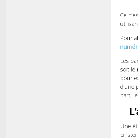
Ce n’es
utilisa
Pour al
numér
Les pa
soit l
pour ex
d’une p
part, l
L’
Une ét
Einstei