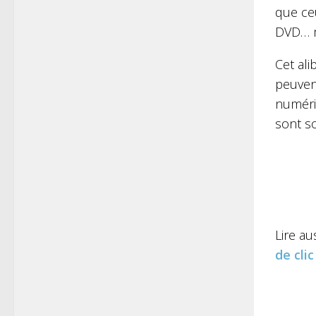
que ce
DVD… m
Cet ali
peuvent
numériq
sont s
Lire aus
de cli