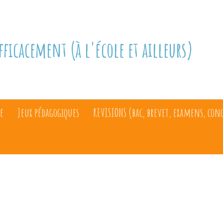
fficacement (à l'école et ailleurs)
e
Jeux pédagogiques
REVISIONS (bac, brevet, examens, con