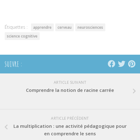
sur
sur
sur
Twitter(ouvre
Facebook(ouvre
Pinterest(ouvre
dans
dans
dans
une
une
une
nouvelle
nouvelle
nouvelle
fenêtre)
fenêtre)
fenêtre)
Étiquettes :
apprendre
cerveau
neurosciences
science cognitive
SUIVRE :
ARTICLE SUIVANT
Comprendre la notion de racine carrée
ARTICLE PRÉCÉDENT
La multiplication : une activité pédagogique pour
en comprendre le sens