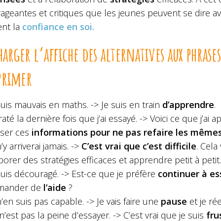
geantes et critiques que les jeunes peuvent se dire ave
ent la
confiance en soi.
harger l’affiche des alternatives aux phras
primer
suis mauvais en maths. -> Je suis en train
d’apprendre
.
i raté la dernière fois que j’ai essayé. -> Voici ce que j’ai a
liser ces
informations pour ne pas refaire les mêmes
n’y arriverai jamais. ->
C’est vrai que c’est difficile
. Cel
borer des stratégies efficaces et apprendre petit à petit.
suis découragé. -> Est-ce que je préfère
continuer à es
mander de
l’aide
?
n’en suis pas capable. -> Je vais faire une
pause
et je ré
n’est pas la peine d’essayer. -> C’est vrai que je suis
fru