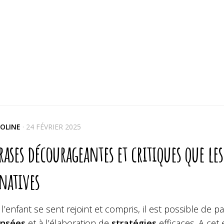
OLINE
·
24 FÉVRIER 2025
rases décourageantes et critiques que le
natives
l’enfant se sent rejoint et compris, il est possible d
ensées
et à l’élaboration de
stratégies
efficaces. A cet