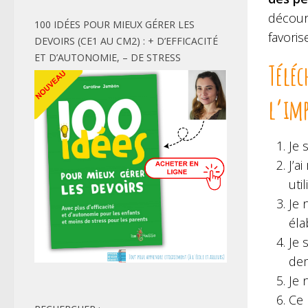
découra
100 IDÉES POUR MIEUX GÉRER LES
favoris
DEVOIRS (CE1 AU CM2) : + D’EFFICACITÉ
ET D’AUTONOMIE, – DE STRESS
Téléc
l’im
Je 
J’a
uti
Je 
éla
Je 
de
Je 
Ce 