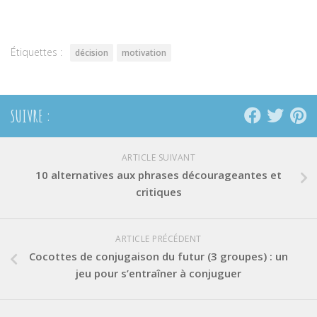
Twitter(ouvre
Facebook(ouvre
Pinterest(ouvre
dans
dans
dans
une
une
une
nouvelle
nouvelle
nouvelle
fenêtre)
fenêtre)
fenêtre)
Étiquettes :
décision
motivation
SUIVRE :
ARTICLE SUIVANT
10 alternatives aux phrases décourageantes et
critiques
ARTICLE PRÉCÉDENT
Cocottes de conjugaison du futur (3 groupes) : un
jeu pour s’entraîner à conjuguer