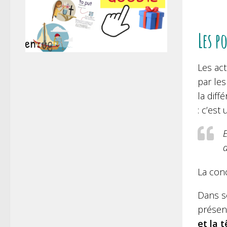
Les p
Les act
par les
la diff
: c’est
E
d
La conc
Dans s
présent
et la t