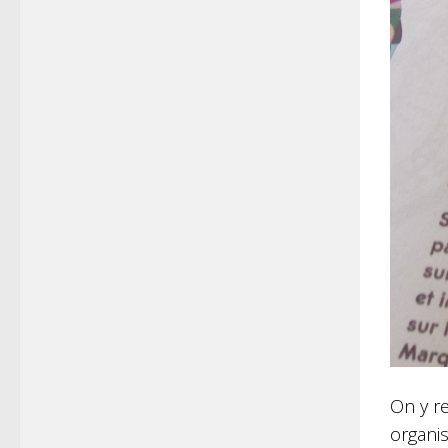
On y re
organis