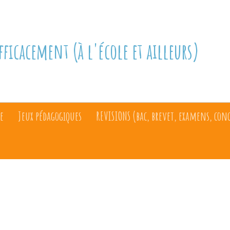
fficacement (à l'école et ailleurs)
e
Jeux pédagogiques
REVISIONS (bac, brevet, examens, con