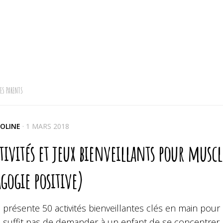
LES PARENTS
OLINE
·
1 MARS 2018
tivités et jeux bienveillants pour musc
gogie positive)
 présente 50 activités bienveillantes clés en main pour
e suffit pas de demander à un enfant de se concentrer po