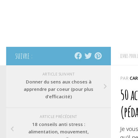
SUIVRE :
LIVRES POUR 
ARTICLE SUIVANT
PAR
CAR
Donner du sens aux choses à
apprendre par coeur (pour plus
50 ac
d’efficacité)
(péda
ARTICLE PRÉCÉDENT
18 conseils anti stress :
Je vous
alimentation, mouvement,
qu’il n