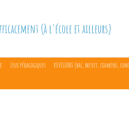
fficacement (à l'école et ailleurs)
e
Jeux pédagogiques
REVISIONS (bac, brevet, examens, con