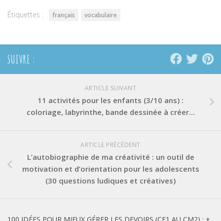
fenêtre)
fenêtre)
fenêtre)
Étiquettes :
français
vocabulaire
SUIVRE :
ARTICLE SUIVANT
11 activités pour les enfants (3/10 ans) :
coloriage, labyrinthe, bande dessinée à créer…
ARTICLE PRÉCÉDENT
L’autobiographie de ma créativité : un outil de
motivation et d’orientation pour les adolescents
(30 questions ludiques et créatives)
100 IDÉES POUR MIEUX GÉRER LES DEVOIRS (CE1 AU CM2) : +