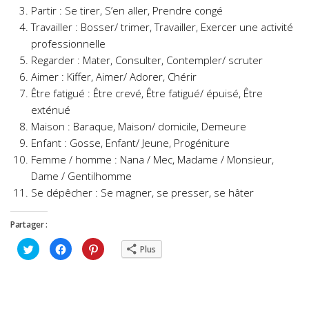
Partir : Se tirer, S’en aller, Prendre congé
Travailler : Bosser/ trimer, Travailler, Exercer une activité
professionnelle
Regarder : Mater, Consulter, Contempler/ scruter
Aimer : Kiffer, Aimer/ Adorer, Chérir
Être fatigué : Être crevé, Être fatigué/ épuisé, Être
exténué
Maison : Baraque, Maison/ domicile, Demeure
Enfant : Gosse, Enfant/ Jeune, Progéniture
Femme / homme : Nana / Mec, Madame / Monsieur,
Dame / Gentilhomme
Se dépêcher : Se magner, se presser, se hâter
Partager :
Cliquez
Cliquez
Cliquez
Plus
pour
pour
pour
partager
partager
partager
sur
sur
sur
Twitter(ouvre
Facebook(ouvre
Pinterest(ouvre
dans
dans
dans
une
une
une
nouvelle
nouvelle
nouvelle