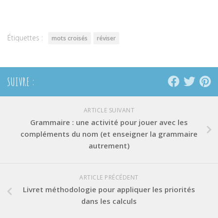
Twitter(ouvre
Facebook(ouvre
Pinterest(ouvre
dans
dans
dans
une
une
une
nouvelle
nouvelle
nouvelle
fenêtre)
fenêtre)
fenêtre)
Étiquettes :
mots croisés
réviser
SUIVRE :
ARTICLE SUIVANT
Grammaire : une activité pour jouer avec les
compléments du nom (et enseigner la grammaire
autrement)
ARTICLE PRÉCÉDENT
Livret méthodologie pour appliquer les priorités
dans les calculs