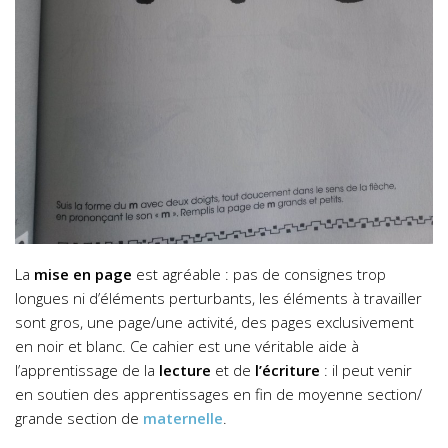
La
mise en page
est agréable : pas de consignes trop
longues ni d’éléments perturbants, les éléments à travailler
sont gros, une page/une activité, des pages exclusivement
en noir et blanc.
Ce cahier est une véritable aide à
l’apprentissage de la
lecture
et de
l’écriture
: il peut venir
en soutien des apprentissages en fin de moyenne section/
grande section de
maternelle
.