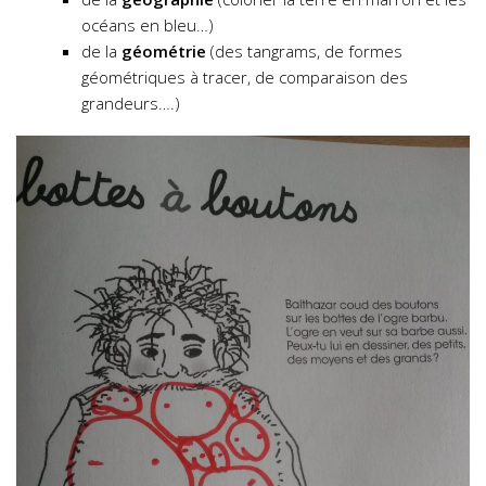
océans en bleu…)
de la
géométrie
(des tangrams, de formes
géométriques à tracer, de comparaison des
grandeurs….)