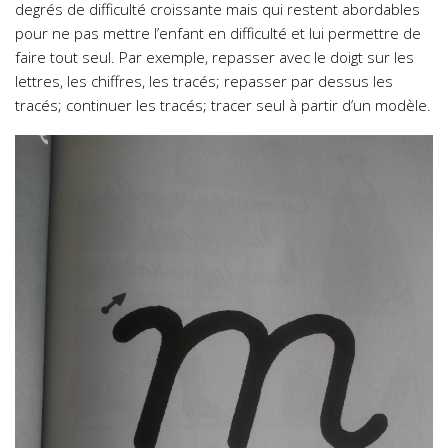
degrés de difficulté croissante mais qui restent abordables
pour ne pas mettre l’enfant en difficulté et lui permettre de
faire tout seul. Par exemple, repasser avec le doigt sur les
lettres, les chiffres, les tracés; repasser par dessus les
tracés; continuer les tracés; tracer seul à partir d’un modèle.