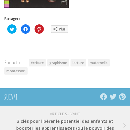
Partager :
Cliquez
Cliquez
Cliquez
Plus
pour
pour
pour
partager
partager
partager
sur
sur
sur
Twitter(ouvre
Facebook(ouvre
Pinterest(ouvre
dans
dans
dans
une
une
une
nouvelle
nouvelle
nouvelle
fenêtre)
fenêtre)
fenêtre)
Étiquettes :
écriture
graphisme
lecture
maternelle
montessori
SUIVRE :
ARTICLE SUIVANT
3 clés pour libérer le potentiel des enfants et
booster les apprentissages (ou le pouvoir des