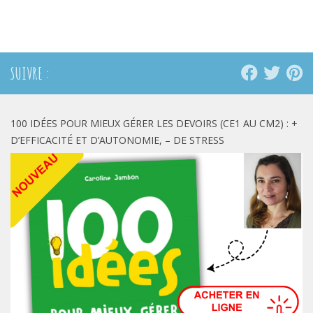
Twitter(ouvre
Facebook(ouvre
Pinterest(ouvre
dans
dans
dans
une
une
une
nouvelle
nouvelle
nouvelle
fenêtre)
fenêtre)
fenêtre)
SUIVRE :
100 IDÉES POUR MIEUX GÉRER LES DEVOIRS (CE1 AU CM2) : +
D’EFFICACITÉ ET D’AUTONOMIE, – DE STRESS