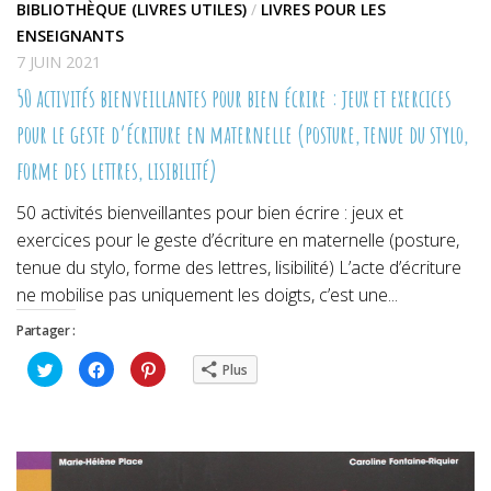
BIBLIOTHÈQUE (LIVRES UTILES)
/
LIVRES POUR LES
ENSEIGNANTS
7 JUIN 2021
50 activités bienveillantes pour bien écrire : jeux et exercices
pour le geste d’écriture en maternelle (posture, tenue du stylo,
forme des lettres, lisibilité)
50 activités bienveillantes pour bien écrire : jeux et
exercices pour le geste d’écriture en maternelle (posture,
tenue du stylo, forme des lettres, lisibilité) L’acte d’écriture
ne mobilise pas uniquement les doigts, c’est une...
Partager :
Cliquez
Cliquez
Cliquez
Plus
pour
pour
pour
partager
partager
partager
sur
sur
sur
Twitter(ouvre
Facebook(ouvre
Pinterest(ouvre
dans
dans
dans
une
une
une
nouvelle
nouvelle
nouvelle
fenêtre)
fenêtre)
fenêtre)