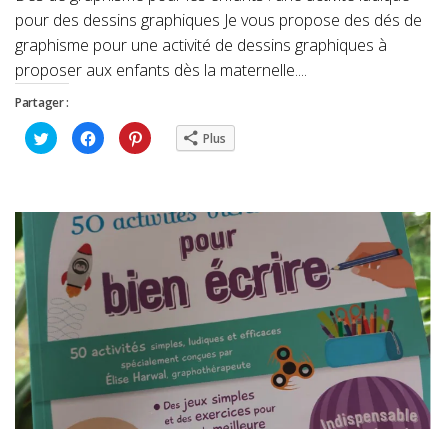
pour des dessins graphiques Je vous propose des dés de
graphisme pour une activité de dessins graphiques à
proposer aux enfants dès la maternelle....
Partager :
Cliquez
Cliquez
Cliquez
Plus
pour
pour
pour
partager
partager
partager
sur
sur
sur
Twitter(ouvre
Facebook(ouvre
Pinterest(ouvre
dans
dans
dans
une
une
une
nouvelle
nouvelle
nouvelle
fenêtre)
fenêtre)
fenêtre)