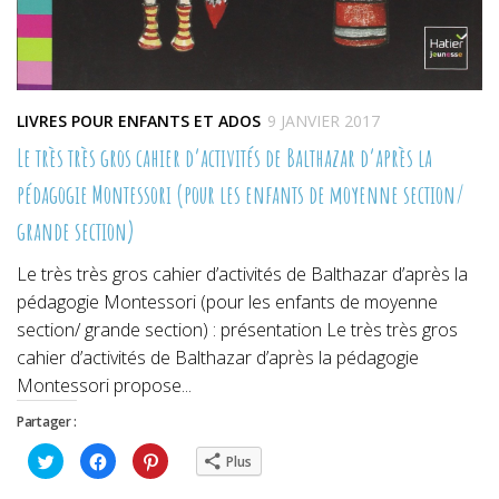
LIVRES POUR ENFANTS ET ADOS
9 JANVIER 2017
Le très très gros cahier d’activités de Balthazar d’après la
pédagogie Montessori (pour les enfants de moyenne section/
grande section)
Le très très gros cahier d’activités de Balthazar d’après la
pédagogie Montessori (pour les enfants de moyenne
section/ grande section) : présentation Le très très gros
cahier d’activités de Balthazar d’après la pédagogie
Montessori propose...
Partager :
Cliquez
Cliquez
Cliquez
Plus
pour
pour
pour
partager
partager
partager
sur
sur
sur