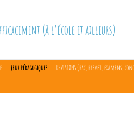
fficacement (à l'école et ailleurs)
e
Jeux pédagogiques
REVISIONS (bac, brevet, examens, con