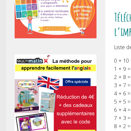
Téléc
l’im
Liste d
0 + 10 
1 + 9 =
2 + 8 =
3 + 7 =
4 + 6 =
5 + 5 =
6 + 4 =
7 + 3 =
8 + 2 =