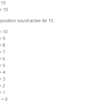
 10
 = 10
osition soustractive de 10 :
= 10
= 9
= 8
= 7
= 6
= 5
= 4
= 3
= 2
= 1
 = 0