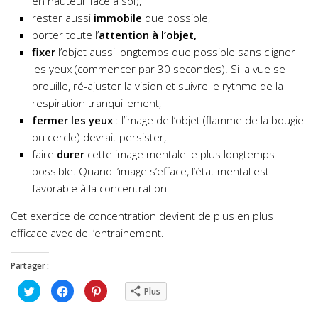
en hauteur face à soi),
rester aussi
immobile
que possible,
porter toute l’
attention à l’objet,
fixer
l’objet aussi longtemps que possible sans cligner
les yeux (commencer par 30 secondes). Si la vue se
brouille, ré-ajuster la vision et suivre le rythme de la
respiration tranquillement,
fermer les yeux
: l’image de l’objet (flamme de la bougie
ou cercle) devrait persister,
faire
durer
cette image mentale le plus longtemps
possible. Quand l’image s’efface, l’état mental est
favorable à la concentration.
Cet exercice de concentration devient de plus en plus
efficace avec de l’entrainement.
Partager :
Cliquez
Cliquez
Cliquez
Plus
pour
pour
pour
partager
partager
partager
sur
sur
sur