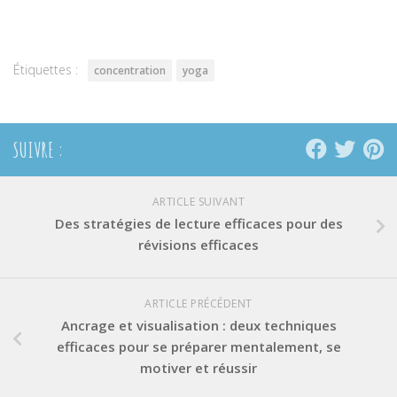
Twitter(ouvre
Facebook(ouvre
Pinterest(ouvre
dans
dans
dans
une
une
une
nouvelle
nouvelle
nouvelle
fenêtre)
fenêtre)
fenêtre)
Étiquettes :
concentration
yoga
SUIVRE :
ARTICLE SUIVANT
Des stratégies de lecture efficaces pour des
révisions efficaces
ARTICLE PRÉCÉDENT
Ancrage et visualisation : deux techniques
efficaces pour se préparer mentalement, se
motiver et réussir