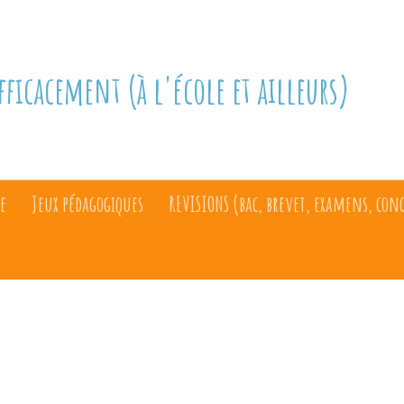
fficacement (à l'école et ailleurs)
e
Jeux pédagogiques
REVISIONS (bac, brevet, examens, con