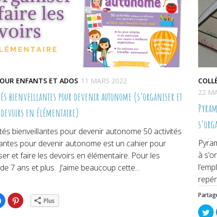
POUR ENFANTS ET ADOS
11 MARS 2022
COLL
22 M
ités bienveillantes pour devenir autonome (s’organiser et
Pyram
s devoirs en élémentaire)
s’org
ités bienveillantes pour devenir autonome 50 activités
Pyram
llantes pour devenir autonome est un cahier pour
à s’o
ser et faire les devoirs en élémentaire. Pour les
l’emp
de 7 ans et plus. J’aime beaucoup cette...
repér
Partage
ez
Cliquez
Cliquez
Plus
pour
pour
ger
partager
partager
Cl
sur
sur
po