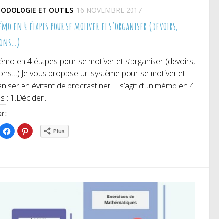
ODOLOGIE ET OUTILS
16 NOVEMBRE 2017
mo en 4 étapes pour se motiver et s’organiser (devoirs,
ions…)
mo en 4 étapes pour se motiver et s’organiser (devoirs,
ions…) Je vous propose un système pour se motiver et
aniser en évitant de procrastiner. Il s’agit d’un mémo en 4
s : 1.Décider...
r :
iquez
Cliquez
Cliquez
Plus
ur
pour
pour
rtager
partager
partager
r
sur
sur
itter(ouvre
Facebook(ouvre
Pinterest(ouvre
ns
dans
dans
e
une
une
uvelle
nouvelle
nouvelle
nêtre)
fenêtre)
fenêtre)