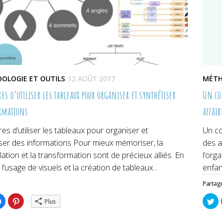
OLOGIE ET OUTILS
12 AOÛT 2017
MÉTH
es d’utiliser les tableaux pour organiser et synthétiser
Un cod
rmations
affair
es d’utiliser les tableaux pour organiser et
Un co
iser des informations Pour mieux mémoriser, la
des a
ation et la transformation sont de précieux alliés. En
l’org
 l’usage de visuels et la création de tableaux...
enfan
Partage
ez
Cliquez
Cliquez
Cl
Plus
pour
pour
po
ger
partager
partager
pa
sur
sur
su