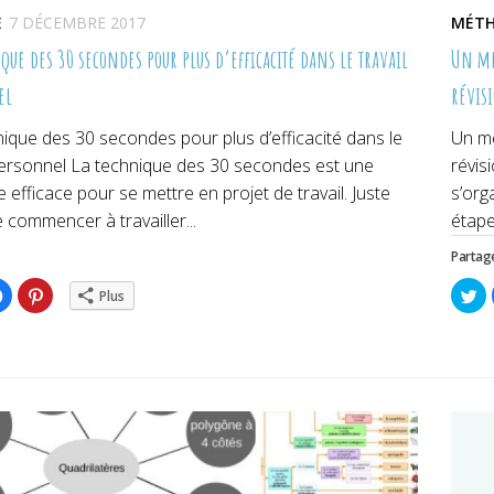
E
7 DÉCEMBRE 2017
MÉTH
que des 30 secondes pour plus d’efficacité dans le travail
Un mé
el
révis
ique des 30 secondes pour plus d’efficacité dans le
Un mé
 personnel La technique des 30 secondes est une
révis
efficace pour se mettre en projet de travail. Juste
s’org
 commencer à travailler...
étape
Partage
ez
Cliquez
Cliquez
Cl
Plus
pour
pour
po
ger
partager
partager
pa
sur
sur
su
er(ouvre
Facebook(ouvre
Pinterest(ouvre
Tw
dans
dans
da
une
une
un
lle
nouvelle
nouvelle
no
re)
fenêtre)
fenêtre)
fe