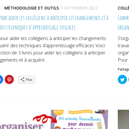
E
/
MÉTHODOLOGIE ET OUTILS
7 SEPTEMBRE 2022
COLL
 pour aider les collégiens à anticiper les changements et à
Comme
 des techniques d’apprentissage efficaces
organ
 pour aider les collégiens à anticiper les changements
S’org
uérir des techniques d’apprentissage efficaces Voici
trava
ction de 3 livres pour aider les collégiens à anticiper
organ
gements et à acquérir...
Pour 
Partage
ez
Cliquez
Cliquez
Cl
Plus
pour
pour
po
ger
partager
partager
pa
sur
sur
su
er(ouvre
Facebook(ouvre
Pinterest(ouvre
Tw
dans
dans
da
une
une
un
lle
nouvelle
nouvelle
no
re)
fenêtre)
fenêtre)
fe