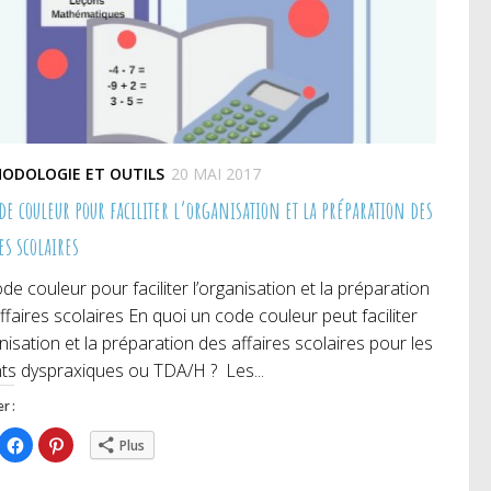
ODOLOGIE ET OUTILS
20 MAI 2017
e couleur pour faciliter l’organisation et la préparation des
es scolaires
de couleur pour faciliter l’organisation et la préparation
ffaires scolaires En quoi un code couleur peut faciliter
anisation et la préparation des affaires scolaires pour les
ts dyspraxiques ou TDA/H ? Les...
r :
iquez
Cliquez
Cliquez
Plus
ur
pour
pour
rtager
partager
partager
r
sur
sur