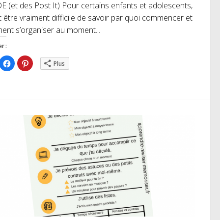
 (et des Post It) Pour certains enfants et adolescents,
ut être vraiment difficile de savoir par quoi commencer et
nt s’organiser au moment...
r :
iquez
Cliquez
Cliquez
Plus
ur
pour
pour
rtager
partager
partager
r
sur
sur
itter(ouvre
Facebook(ouvre
Pinterest(ouvre
ns
dans
dans
e
une
une
uvelle
nouvelle
nouvelle
nêtre)
fenêtre)
fenêtre)