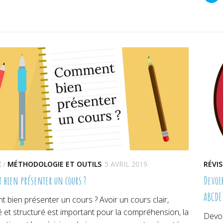
er(ouvre
Facebook(ouvre
Pinterest(ouvre
pa
dans
dans
su
une
une
Tw
lle
nouvelle
nouvelle
da
re)
fenêtre)
fenêtre)
un
no
fe
E
/
MÉTHODOLOGIE ET OUTILS
5 AVRIL 2019
RÉVI
bien présenter un cours ?
Devoi
ABCDE 
bien présenter un cours ? Avoir un cours clair,
 et structuré est important pour la compréhension, la
Devoi