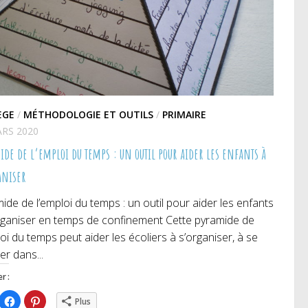
ÈGE
/
MÉTHODOLOGIE ET OUTILS
/
PRIMAIRE
ARS 2020
ide de l’emploi du temps : un outil pour aider les enfants à
aniser
ide de l’emploi du temps : un outil pour aider les enfants
rganiser en temps de confinement Cette pyramide de
loi du temps peut aider les écoliers à s’organiser, à se
er dans...
r :
iquez
Cliquez
Cliquez
Plus
ur
pour
pour