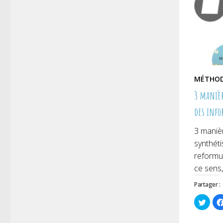
MÉTHOD
3 manièr
des info
3 manièr
synthét
reformul
ce sens,
Partager :
Cliqu
pour
parta
sur