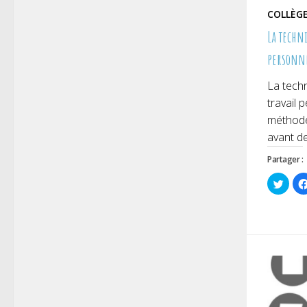
COLLÈG
La techni
personn
La techn
travail
méthode 
avant de
Partager :
Cliqu
pour
parta
sur
Twitt
dans
une
nouve
fenêt