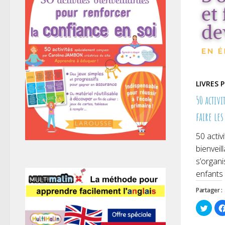
LIVRES 
50 activ
faire le
50 activ
bienvei
s’organi
enfants 
Partager :
Cliqu
pour
parta
sur