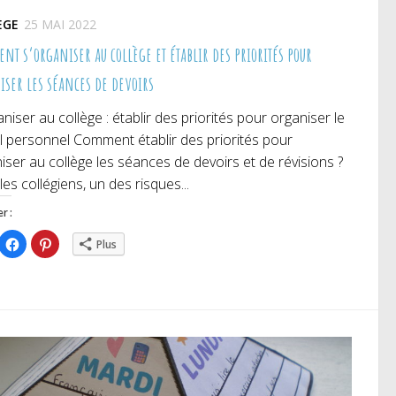
ÈGE
25 MAI 2022
nt s’organiser au collège et établir des priorités pour
iser les séances de devoirs
aniser au collège : établir des priorités pour organiser le
il personnel Comment établir des priorités pour
iser au collège les séances de devoirs et de révisions ?
les collégiens, un des risques...
r :
iquez
Cliquez
Cliquez
Plus
ur
pour
pour
rtager
partager
partager
r
sur
sur
itter(ouvre
Facebook(ouvre
Pinterest(ouvre
ns
dans
dans
e
une
une
uvelle
nouvelle
nouvelle
nêtre)
fenêtre)
fenêtre)