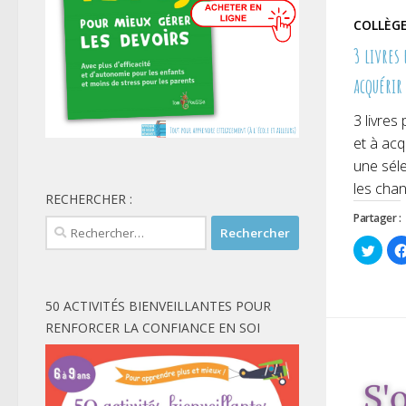
COLLÈG
3 livres
acquérir
3 livres
et à acq
une séle
les chan
RECHERCHER :
Partager :
Rechercher :
Cliqu
pour
parta
sur
Twitt
dans
50 ACTIVITÉS BIENVEILLANTES POUR
une
nouve
RENFORCER LA CONFIANCE EN SOI
fenêt