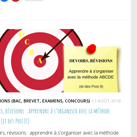
rtager
partager
partager
r
sur
sur
itter(ouvre
Facebook(ouvre
Pinterest(ouvre
ns
dans
dans
e
une
une
uvelle
nouvelle
nouvelle
nêtre)
fenêtre)
fenêtre)
SIONS (BAC, BREVET, EXAMENS, CONCOURS)
13 AOÛT 2018
rs, révisions : apprendre à s’organiser avec la méthode
(et des Post It)
rs, révisions : apprendre à s’organiser avec la méthode