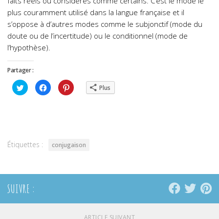
faits réels ou considérés comme certains. C’est le mode le
plus couramment utilisé dans la langue française
et il
s’oppose à d’autres modes comme le subjonctif (mode du
doute ou de l’incertitude) ou le conditionnel (mode de
l’hypothèse).
Partager :
Cliquez
Cliquez
Cliquez
Plus
pour
pour
pour
partager
partager
partager
sur
sur
sur
Twitter(ouvre
Facebook(ouvre
Pinterest(ouvre
dans
dans
dans
une
une
une
nouvelle
nouvelle
nouvelle
fenêtre)
fenêtre)
fenêtre)
Étiquettes :
conjugaison
SUIVRE :
ARTICLE SUIVANT