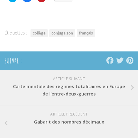
partager
partager
partager
sur
sur
sur
Twitter(ouvre
Facebook(ouvre
Pinterest(ouvre
dans
dans
dans
une
une
une
nouvelle
nouvelle
nouvelle
fenêtre)
fenêtre)
fenêtre)
Étiquettes :
collège
conjugaison
français
SUIVRE :
ARTICLE SUIVANT
Carte mentale des régimes totalitaires en Europe
de l’entre-deux-guerres
ARTICLE PRÉCÉDENT
Gabarit des nombres décimaux