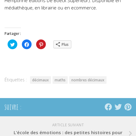
Hemptinne éditions De Boeck Supérieur). Disponible en
médiathèque, en librairie ou en ecommerce.
Partager :
Cliquez
Cliquez
Cliquez
Plus
pour
pour
pour
partager
partager
partager
sur
sur
sur
Twitter(ouvre
Facebook(ouvre
Pinterest(ouvre
dans
dans
dans
une
une
une
nouvelle
nouvelle
nouvelle
fenêtre)
fenêtre)
fenêtre)
Étiquettes :
décimaux
maths
nombres décimaux
SUIVRE :
ARTICLE SUIVANT
L’école des émotions : des petites histoires pour