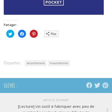
Partager :
Cliquez
Cliquez
Cliquez
Plus
pour
pour
pour
partager
partager
partager
sur
sur
sur
Twitter(ouvre
Facebook(ouvre
Pinterest(ouvre
dans
dans
dans
une
une
une
nouvelle
nouvelle
nouvelle
fenêtre)
fenêtre)
fenêtre)
Étiquettes :
attachement
traumatisme
SUIVRE :
ARTICLE SUIVANT
[Lecture] Un outil à fabriquer avec peu de