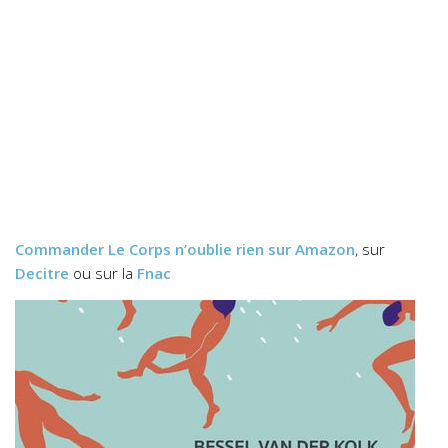
Commander
Le Corps n’oublie rien
sur Amazon
,
sur
Decitre
ou sur la
Fnac