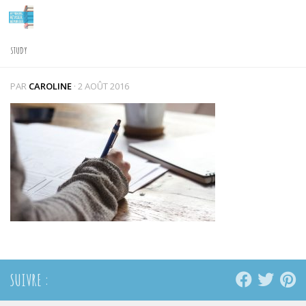
Skip to content
STUDY
PAR
CAROLINE
·
2 AOÛT 2016
SUIVRE :