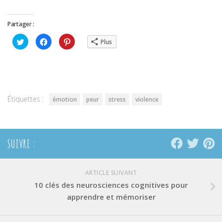
Partager :
Cliquez
Cliquez
Cliquez
Plus
pour
pour
pour
partager
partager
partager
sur
sur
sur
Twitter(ouvre
Facebook(ouvre
Pinterest(ouvre
dans
dans
dans
une
une
une
nouvelle
nouvelle
nouvelle
fenêtre)
fenêtre)
fenêtre)
Étiquettes :
émotion
peur
stress
violence
SUIVRE :
ARTICLE SUIVANT
10 clés des neurosciences cognitives pour
apprendre et mémoriser