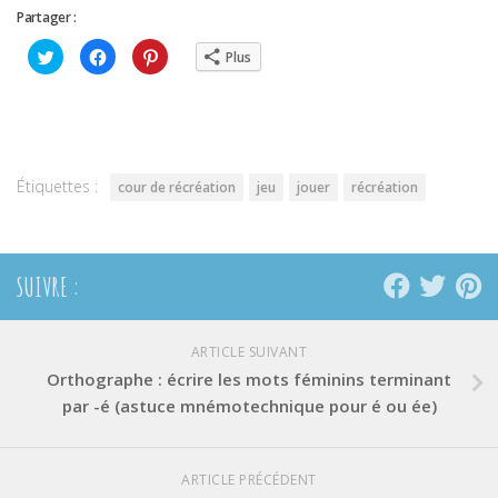
Partager :
Cliquez
Cliquez
Cliquez
Plus
pour
pour
pour
partager
partager
partager
sur
sur
sur
Twitter(ouvre
Facebook(ouvre
Pinterest(ouvre
dans
dans
dans
une
une
une
nouvelle
nouvelle
nouvelle
fenêtre)
fenêtre)
fenêtre)
Étiquettes :
cour de récréation
jeu
jouer
récréation
SUIVRE :
ARTICLE SUIVANT
Orthographe : écrire les mots féminins terminant
par -é (astuce mnémotechnique pour é ou ée)
ARTICLE PRÉCÉDENT