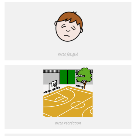
picto fatigué
picto récréation