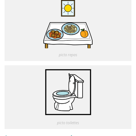
picto repas
picto toilettes