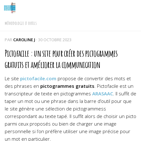
Skip to content
MÉTHODOLOGIE ET OUTILS
PAR
CAROLINE J
·
30 OCTOBRE 2023
Pictofacile : un site pour créer des pictogrammes
gratuits et améliorer la communication
Le site
pictofacile.com
propose de convertir des mots et
des phrases en
pictogrammes gratuits
. Pictofacile est un
transcripteur de texte en pictogrammes
ARASAAC
. Il suffit de
taper un mot ou une phrase dans la barre d’outil pour que
le site génère une sélection de pictogrammess
correspondant au texte tapé. Il suffit alors de choisir un picto
parmi ceux proposés ou bien de charger une image
personnelle si l’on préfère utiliser une image précise pour
un mot en particulier.