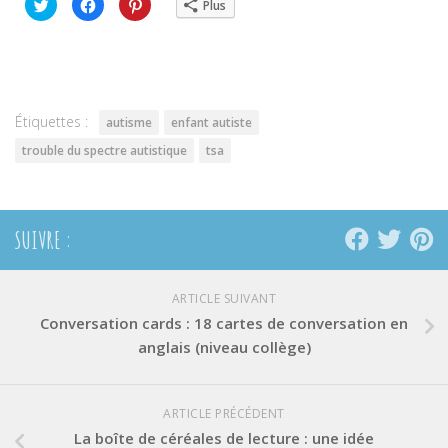
Cliquez
Cliquez
Cliquez
Plus
pour
pour
pour
partager
partager
partager
sur
sur
sur
Twitter(ouvre
Facebook(ouvre
Pinterest(ouvre
dans
dans
dans
une
une
une
nouvelle
nouvelle
nouvelle
fenêtre)
fenêtre)
fenêtre)
Étiquettes :
autisme
enfant autiste
trouble du spectre autistique
tsa
SUIVRE :
ARTICLE SUIVANT
Conversation cards : 18 cartes de conversation en
anglais (niveau collège)
ARTICLE PRÉCÉDENT
La boîte de céréales de lecture : une idée