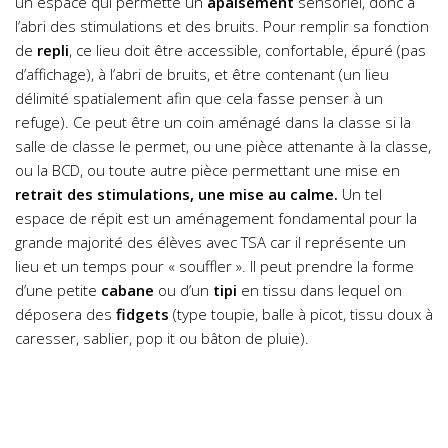
un espace qui permette un
apaisement
sensoriel, donc à
l’abri des stimulations et des bruits. Pour remplir sa fonction
de
repli
, ce lieu doit être accessible, confortable, épuré (pas
d’affichage), à l’abri de bruits, et être contenant (un lieu
délimité spatialement afin que cela fasse penser à un
refuge). Ce peut être un coin aménagé dans la classe si la
salle de classe le permet, ou une pièce attenante à la classe,
ou la BCD, ou toute autre pièce permettant une mise en
retrait des stimulations, une mise au calme.
Un tel
espace de répit est un aménagement fondamental pour la
grande majorité des élèves avec TSA car il représente un
lieu et un temps pour « souffler ». Il peut prendre la forme
d’une petite
cabane
ou d’un
tipi
en tissu dans lequel on
déposera des
fidgets
(type toupie, balle à picot, tissu doux à
caresser, sablier, pop it ou bâton de pluie).