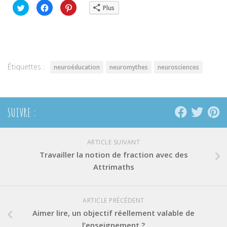
Cliquez
Cliquez
Cliquez
Plus
pour
pour
pour
partager
partager
partager
sur
sur
sur
Twitter(ouvre
Facebook(ouvre
Pinterest(ouvre
dans
dans
dans
une
une
une
nouvelle
nouvelle
nouvelle
fenêtre)
fenêtre)
fenêtre)
Étiquettes :
neuroéducation
neuromythes
neurosciences
SUIVRE :
ARTICLE SUIVANT
Travailler la notion de fraction avec des
Attrimaths
ARTICLE PRÉCÉDENT
Aimer lire, un objectif réellement valable de
l’enseignement ?