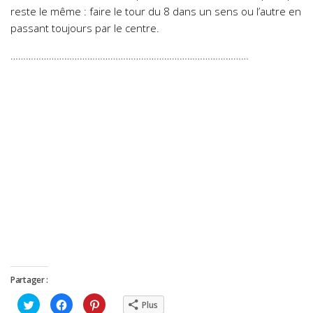
reste le même : faire le tour du 8 dans un sens ou l’autre en
passant toujours par le centre.
…………………………………………………………………………………
Partager :
Cliquez
Cliquez
Cliquez
Plus
pour
pour
pour