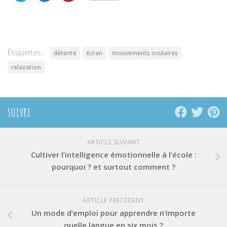
partager
partager
partager
sur
sur
sur
Twitter(ouvre
Facebook(ouvre
Pinterest(ouvre
dans
dans
dans
une
une
une
nouvelle
nouvelle
nouvelle
fenêtre)
fenêtre)
fenêtre)
Étiquettes :
détente
écran
mouvements oculaires
relaxation
SUIVRE :
ARTICLE SUIVANT
Cultiver l’intelligence émotionnelle à l’école :
pourquoi ? et surtout comment ?
ARTICLE PRÉCÉDENT
Un mode d’emploi pour apprendre n’importe
quelle langue en six mois ?