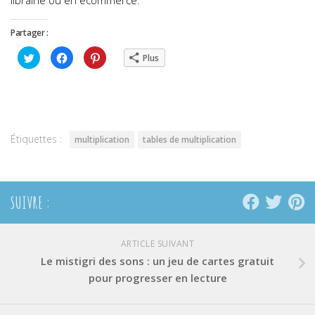
Partager :
Cliquez
Cliquez
Cliquez
Plus
pour
pour
pour
partager
partager
partager
sur
sur
sur
Twitter(ouvre
Facebook(ouvre
Pinterest(ouvre
dans
dans
dans
une
une
une
nouvelle
nouvelle
nouvelle
fenêtre)
fenêtre)
fenêtre)
Étiquettes :
multiplication
tables de multiplication
SUIVRE :
ARTICLE SUIVANT
Le mistigri des sons : un jeu de cartes gratuit
pour progresser en lecture