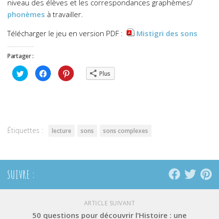
niveau des élèves et les correspondances graphèmes/
phonèmes
à travailler.
Télécharger le jeu en version PDF :
Mistigri des sons
Partager :
Cliquez
Cliquez
Cliquez
Plus
pour
pour
pour
partager
partager
partager
sur
sur
sur
Twitter(ouvre
Facebook(ouvre
Pinterest(ouvre
dans
dans
dans
une
une
une
nouvelle
nouvelle
nouvelle
fenêtre)
fenêtre)
fenêtre)
Étiquettes :
lecture
sons
sons complexes
SUIVRE :
ARTICLE SUIVANT
50 questions pour découvrir l’Histoire : une