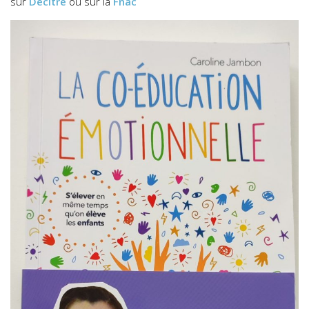
sur
Decitre
ou sur la
Fnac