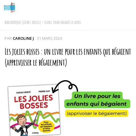
Skip to content
BIBLIOTHÈQUE (LIVRES UTILES)
/
LIVRES POUR ENFANTS ET ADOS
PAR
CAROLINE J
·
31 MARS 2024
Les jolies bosses : un livre pour les enfants qui bégaient
(apprivoiser le bégaiement)