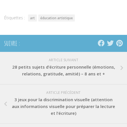
dans
dans
dans
une
une
une
nouvelle
nouvelle
nouvelle
fenêtre)
fenêtre)
fenêtre)
Étiquettes :
art
éducation artistique
SUIVRE :
ARTICLE SUIVANT
28 petits sujets d’écriture personnelle (émotions,
relations, gratitude, amitié) – 8 ans et +
ARTICLE PRÉCÉDENT
3 jeux pour la discrimination visuelle (attention
aux informations visuelle pour préparer la lecture
et l’écriture)