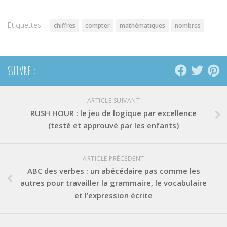
une
une
une
nouvelle
nouvelle
nouvelle
fenêtre)
fenêtre)
fenêtre)
Étiquettes :
chiffres
compter
mathématiques
nombres
SUIVRE :
ARTICLE SUIVANT
RUSH HOUR : le jeu de logique par excellence
(testé et approuvé par les enfants)
ARTICLE PRÉCÉDENT
ABC des verbes : un abécédaire pas comme les
autres pour travailler la grammaire, le vocabulaire
et l’expression écrite