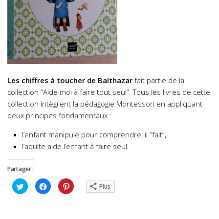
Les chiffres à toucher de Balthazar
fait partie de la
collection “Aide moi à faire tout seul”. Tous les livres de cette
collection intègrent la pédagogie Montessori en appliquant
deux principes fondamentaux :
l’enfant manipule pour comprendre, il “fait”,
l’adulte aide l’enfant à faire seul.
Partager :
Cliquez
Cliquez
Cliquez
Plus
pour
pour
pour
partager
partager
partager
sur
sur
sur
Twitter(ouvre
Facebook(ouvre
Pinterest(ouvre
dans
dans
dans