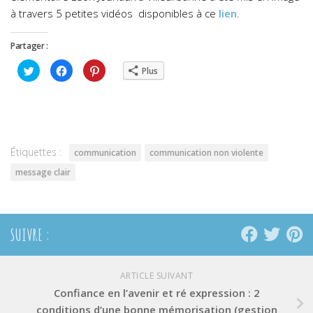
à travers 5 petites vidéos disponibles à ce
lien
.
Partager :
Cliquez
Cliquez
Cliquez
Plus
pour
pour
pour
partager
partager
partager
sur
sur
sur
Twitter(ouvre
Facebook(ouvre
Pinterest(ouvre
dans
dans
dans
une
une
une
nouvelle
nouvelle
nouvelle
fenêtre)
fenêtre)
fenêtre)
Étiquettes :
communication
communication non violente
message clair
SUIVRE :
ARTICLE SUIVANT
Confiance en l’avenir et ré expression : 2
conditions d’une bonne mémorisation (gestion